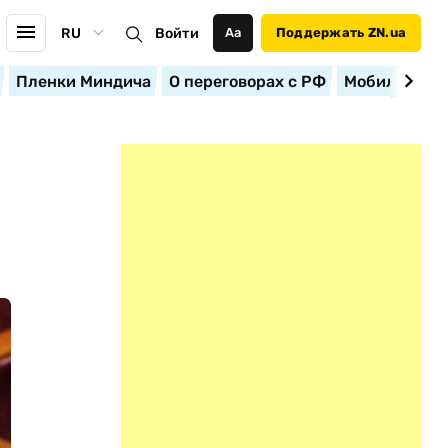
RU
Войти
Аа
Поддержать ZN.ua
Пленки Миндича
О переговорах с РФ
Мобилизация