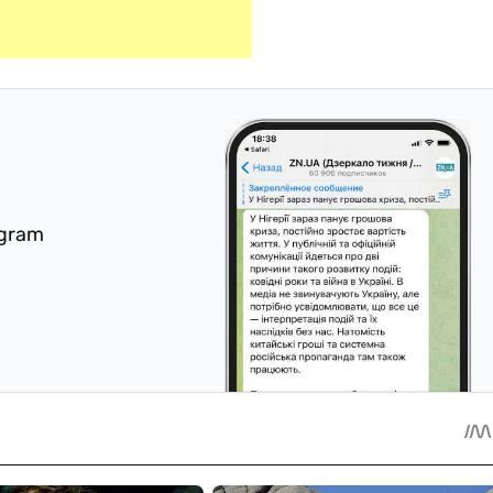
egram