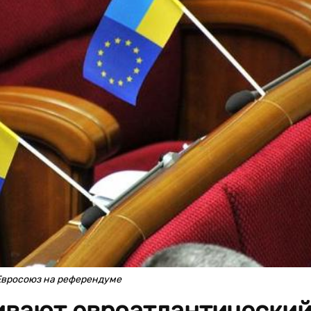
Евросоюз на референдуме
вают евроатлантически