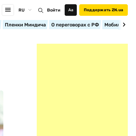
RU
Войти
Аа
Поддержать ZN.ua
Пленки Миндича
О переговорах с РФ
Мобилизация