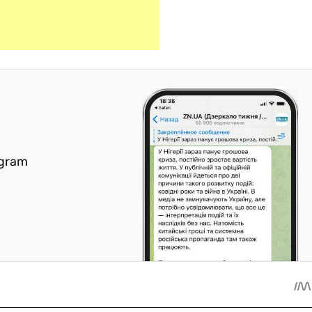
egram