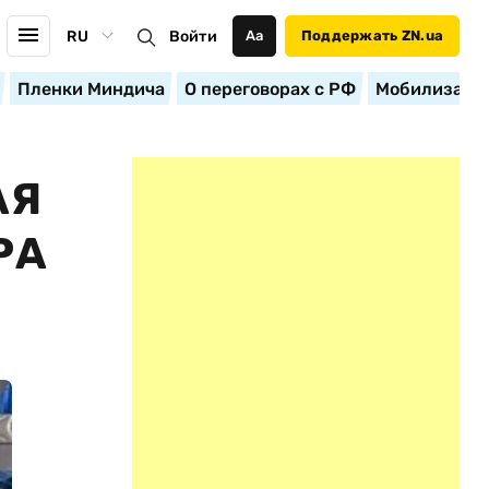
RU
Войти
Аа
Поддержать ZN.ua
Пленки Миндича
О переговорах с РФ
Мобилизация
АЯ
РА