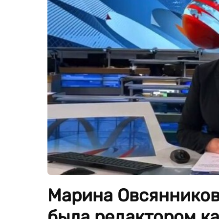
Марина Овсянников
была редактором ка