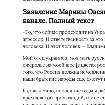
Заявление Марины Овсян
канале. Полный текст
«То, что сейчас происходит на Укр
агрессор. И ответственность за эт
человека. И этот человек — Владим
Мой отец украинец, моя мать русск
ожерелье на моей шее [в цветах ро
того, что Россия должна немедлен
наши братские народы еще смогут
К сожалению, последние годы я раб
кремлевской пропагандой, и мне сей
позволяла говорить ложь с экрана т