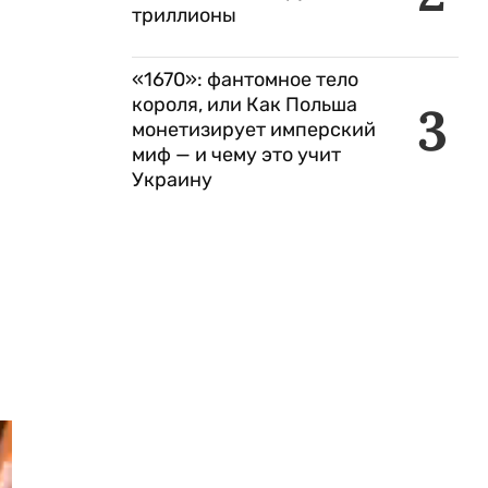
триллионы
«1670»: фантомное тело
короля, или Как Польша
3
монетизирует имперский
миф — и чему это учит
Украину