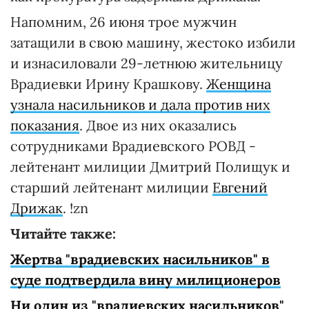
Напомним, 26 июня трое мужчин
затащили в свою машину, жестоко избили
и изнасиловали 29-летнюю жительницу
Врадиевки Ирину Крашкову.
Женщина
узнала насильников и дала против них
показания
. Двое из них оказались
сотрудниками Врадиевского РОВД -
лейтенант милиции Дмитрий Полищук и
старший лейтенант милиции
Евгений
Дрижак
. !zn
Читайте также:
Жертва "врадиевских насильников" в
суде подтвердила вину милиционеров
Ни один из "врадиевских насильников"