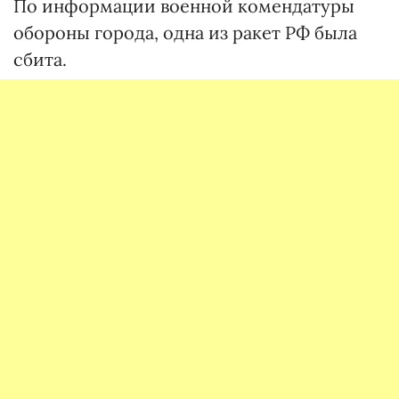
По информации военной комендатуры
обороны города, одна из ракет РФ была
сбита.