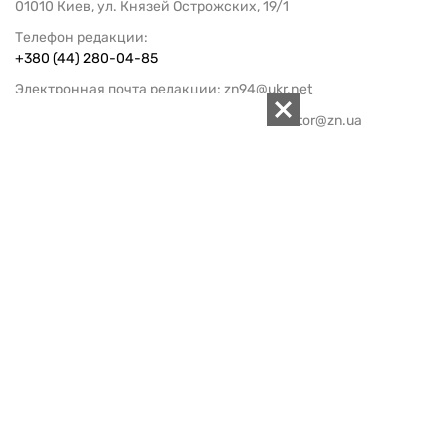
01010 Киев, ул. Князей Острожских, 19/1
Телефон редакции:
+380 (44) 280-04-85
Электронная почта редакции:
zn94@ukr.net
Электронная почта службы новостей:
editor@zn.ua
СОЦСЕТИ
ПОДДЕРЖАТЬ ZN.UA
Поддержать независимую
журналистику!
ЗЕРКАЛО НЕДЕЛИ
не подводим с 1994-го года
АРХИВ