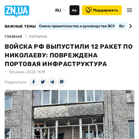
RU
Аа
Поддержать
Смена правительства и руководства ВСУ
Вступление
ВАЖНЫЕ ТЕМЫ
ГЛАВНАЯ
УКРАИНА
ВОЙСКА РФ ВЫПУСТИЛИ 12 РАКЕТ ПО
НИКОЛАЕВУ: ПОВРЕЖДЕНА
ПОРТОВАЯ ИНФРАСТРУКТУРА
02 июля, 2022, 11:19
Поделиться