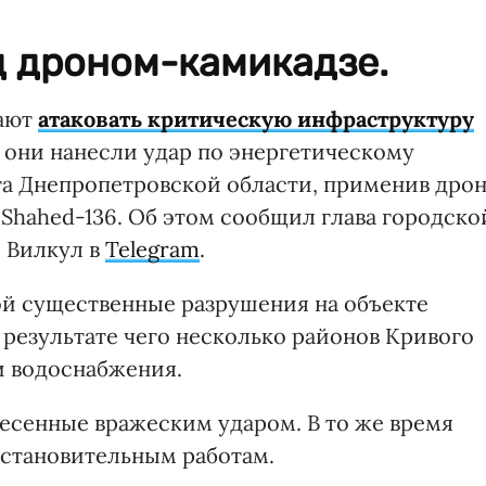
д дроном-камикадзе.
щают
атаковать критическую инфраструктуру
, они нанесли удар по энергетическому
га Днепропетровской области, применив дро
Shahed-136. Об этом сообщил глава городско
 Вилкул в
Telegram
.
бой существенные разрушения на объекте
 результате чего несколько районов Кривого
и водоснабжения.
несенные вражеским ударом. В то же время
сстановительным работам.