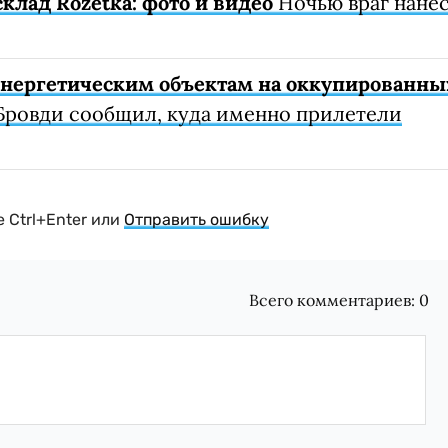
клад Rozetka: фото и видео
Ночью враг нане
 энергетическим объектам на оккупированны
Бровди сообщил, куда именно прилетели
 Ctrl+Enter или
Отправить ошибку
Всего комментариев:
0