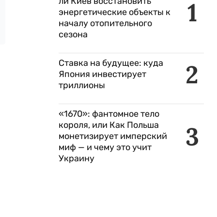
ли Киев восстановить
1
энергетические объекты к
началу отопительного
сезона
Ставка на будущее: куда
2
Япония инвестирует
триллионы
«1670»: фантомное тело
короля, или Как Польша
3
монетизирует имперский
миф — и чему это учит
Украину