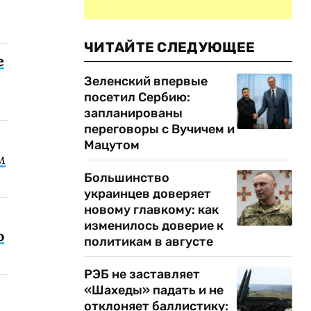
ЧИТАЙТЕ СЛЕДУЮЩЕЕ
е
Зеленский впервые
посетил Сербию:
запланированы
переговоры с Вучичем и
Мацутом
м
Большинство
украинцев доверяет
новому главкому: как
изменилось доверие к
о
политикам в августе
РЭБ не заставляет
«Шахеды» падать и не
отклоняет баллистику: