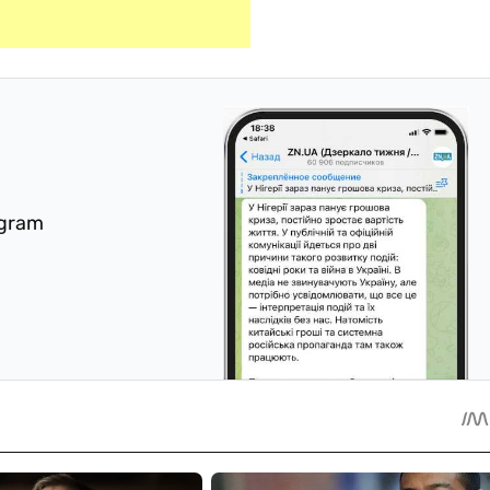
egram