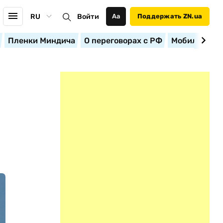
RU
Войти
Аа
Поддержать ZN.ua
Пленки Миндича
О переговорах с РФ
Мобилизация
М