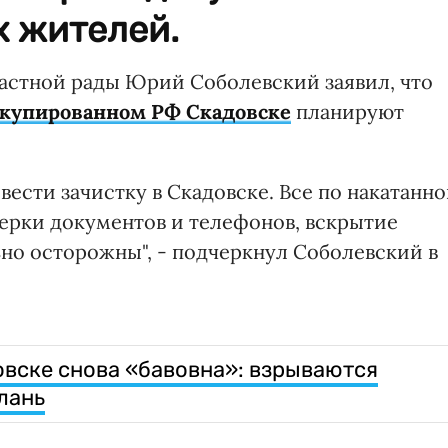
х жителей.
астной рады Юрий Соболевский заявил, что
ккупированном РФ Скадовске
планируют
ести зачистку в Скадовске. Все по накатанн
верки документов и телефонов, вскрытие
ьно осторожны", - подчеркнул Соболевский в
вске снова «бавовна»: взрываются
лань