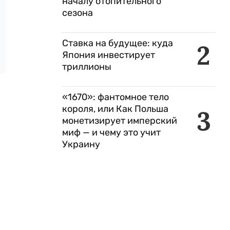
началу отопительного
сезона
Ставка на будущее: куда
2
Япония инвестирует
триллионы
«1670»: фантомное тело
короля, или Как Польша
3
монетизирует имперский
миф — и чему это учит
Украину