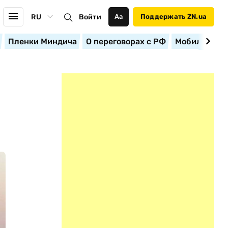
RU
Войти
Аа
Поддержать ZN.ua
Пленки Миндича
О переговорах с РФ
Мобилизация