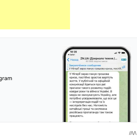
egram