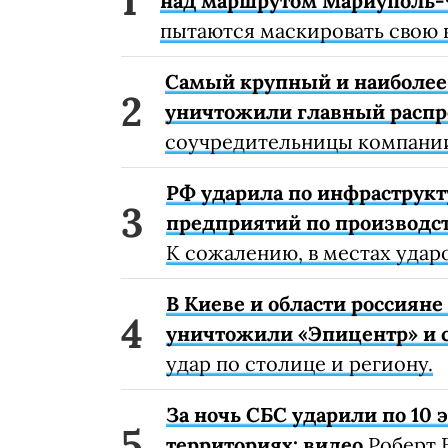
над маршрутом Мариуполь-
пытаются маскировать свою 
Самый крупный и наиболее 
уничтожили главный расп
соучредительницы компании
РФ ударила по инфраструкт
предприятий по производст
К сожалению, в местах удар
В Киеве и области россиян
уничтожили «Эпицентр» и с
удар по столице и региону.
За ночь СБС ударили по 10
территориях: видео
Роберт 