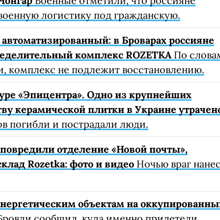
Чонгар
Военные отметили, что россияне
военную логистику под гражданскую.
автоматизированный: в Броварах россияне
ределительный комплекс ROZETKA
По слова
, комплекс не подлежит восстановлению.
уре «Эпицентра». Одно из крупнейших
ву керамической плитки в Украине утрачен
ов погибли и пострадали люди.
е повредили отделение «Новой почты»,
клад Rozetka: фото и видео
Ночью враг нане
 энергетическим объектам на оккупированны
Бровди сообщил, куда именно прилетели