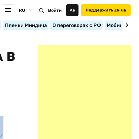
RU
Войти
Аа
Поддержать ZN.ua
Пленки Миндича
О переговорах с РФ
Мобилизация
 В