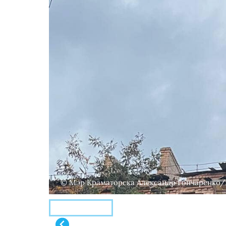
© Мэр Краматорска Александр Гончаренко/