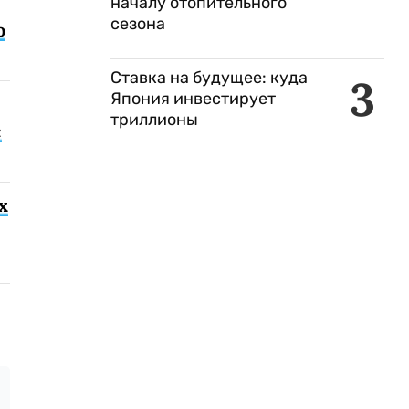
началу отопительного
сезона
о
Ставка на будущее: куда
3
Япония инвестирует
триллионы
с
х