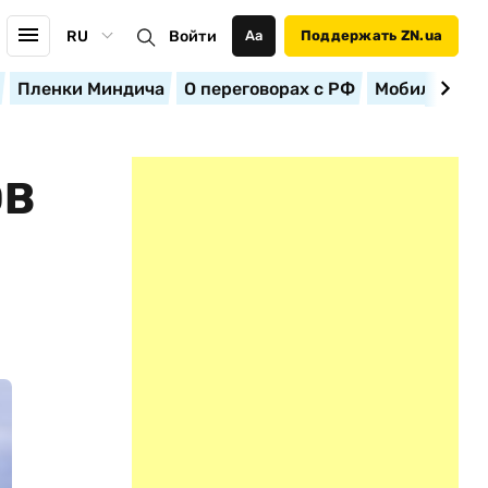
RU
Войти
Аа
Поддержать ZN.ua
Пленки Миндича
О переговорах с РФ
Мобилизация
ОВ