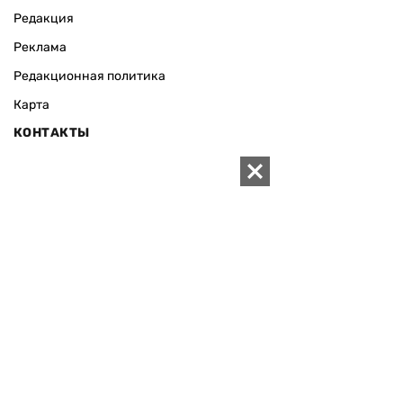
Редакция
Реклама
Редакционная политика
Карта
КОНТАКТЫ
01010 Киев, ул. Князей Острожских, 19/1
Телефон редакции:
+380 (44) 280-04-85
Электронная почта редакции:
zn94@ukr.net
Электронная почта службы новостей:
editor@zn.ua
СОЦСЕТИ
ПОДДЕРЖАТЬ ZN.UA