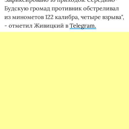
Будскую громад противник обстреливал
из минометов 122 калибра, четыре взрыва",
- отметил Живицкий в
Telegram.