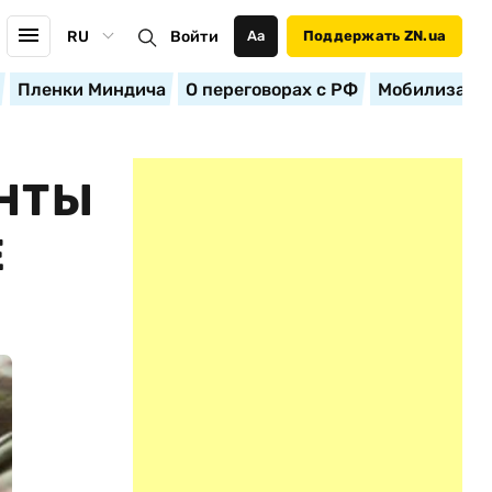
RU
Войти
Аа
Поддержать ZN.ua
Пленки Миндича
О переговорах с РФ
Мобилизация
ЕНТЫ
Е