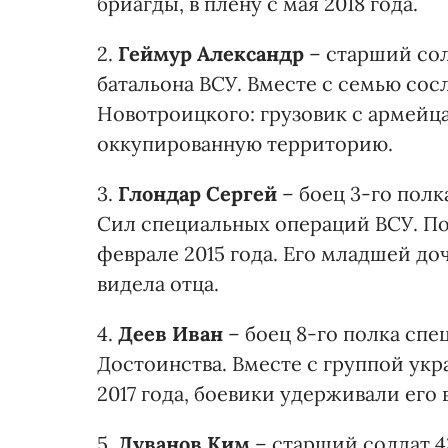
бриагды, в плену с мая 2018 года.
2.
Геймур Александр
– старший со
батальона ВСУ. Вместе с семью сос
Новотроицкого: грузовик с армейц
оккупированную территорию.
3.
Глондар Сергей
– боец 3-го пол
Сил специальных операций ВСУ. Поп
феврале 2015 года. Его младшей доч
видела отца.
4.
Деев Иван
– боец 8-го полка сп
Достоинства. Вместе с группой укр
2017 года, боевики удерживали его
5.
Дуванов Ким
– старший солдат 4