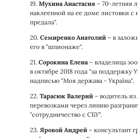
19.
Мухина Анастасия
– 70-летняя л
наклеенной на ее доме листовки с н
предала".
20.
Семиренко Анатолий
– в залож
его в "шпионаже".
21.
Сорокина Елена
– владелица зоо
в октябре 2018 года "за поддержку 
надписью "Моя держава - Україна".
22.
Тарасюк Валерий
– водитель из
перевозками через линию разгранич
"сотрудничество с СБУ".
23.
Яровой Андрей
– консультант г