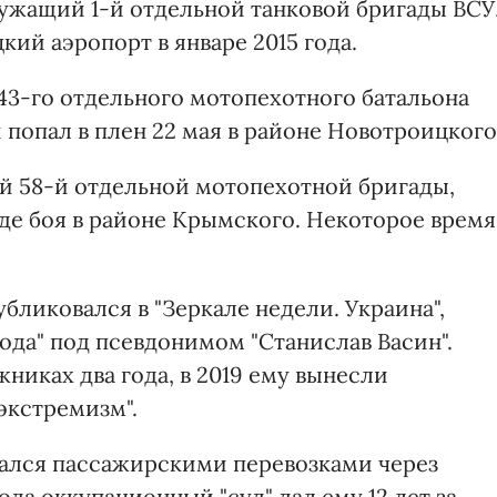
ужащий 1-й отдельной танковой бригады ВСУ
цкий аэропорт в январе 2015 года.
43-го отдельного мотопехотного батальона
попал в плен 22 мая в районе Новотроицкого
й 58-й отдельной мотопехотной бригады,
ходе боя в районе Крымского. Некоторое время
бликовался в "Зеркале недели. Украина",
бода" под псевдонимом "Станислав Васин".
никах два года, в 2019 ему вынесли
"экстремизм".
мался пассажирскими перевозками через
да оккупационный "суд" дал ему 12 лет за