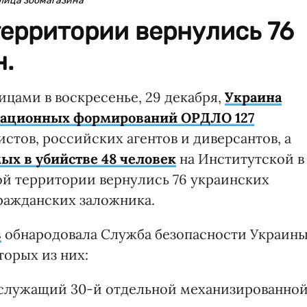
лица зоомагазина
ерритории вернулись 76
н.
цами в воскресенье, 29 декабря,
Украина
пационных формирований ОРДЛО 127
стов, российских агентов и диверсантов, а
мых в убийстве 48 человек
на Институтской в
ой территории вернулись 76 украинских
гражданских заложника.
в
обнародовала Служба безопасности Украины
орых из них:
служащий 30-й отдельной механизированно