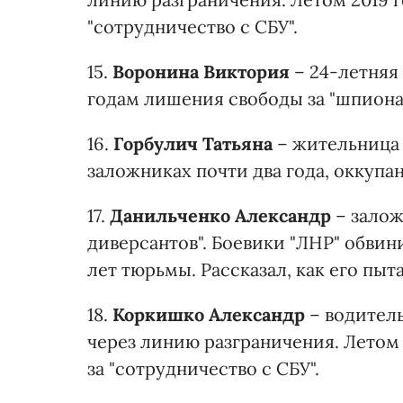
"сотрудничество с СБУ".
15.
Воронина Виктория
– 24-летняя
годам лишения свободы за "шпиона
16.
Горбулич Татьяна
– жительница 
заложниках почти два года, оккупа
17.
Данильченко Александр
– залож
диверсантов". Боевики "ЛНР" обвини
лет тюрьмы. Рассказал, как его пыт
18.
Коркишко Александр
– водител
через линию разграничения. Летом 
за "сотрудничество с СБУ".