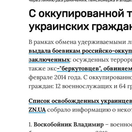
через линию разграничения, пенсионерка и владе
С оккупированной т
украинских гражда
В рамках обмена удерживаемыми ли
выдала боевикам российско-окку
заключенных
: осужденных террори
также экс
-"беркутовцев", обвиняе
феврале 2014 года. С оккупированн
граждан: 12 военнослужащих и 64 
Список освобожденных украинце
ZN.UA
собрало информацию о некот
1.
Воскобойник Владимир
– военно