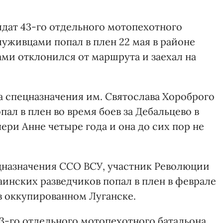
лдат 43-го отдельного мотопехотного
луживцами попал в плен 22 мая в районе
ами отклонился от маршрута и заехал на
ка спецназначения им. Святослава Хороброго
ал в плен во время боев за Дебальцево в
ери Анне четыре года и она до сих пор не
ецназначения ССО ВСУ, участник Революции
аинских разведчиков попал в плен в феврале
 в оккупированном Луганске.
3-го отдельного мотопехотного батальона