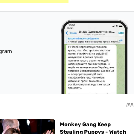
egram