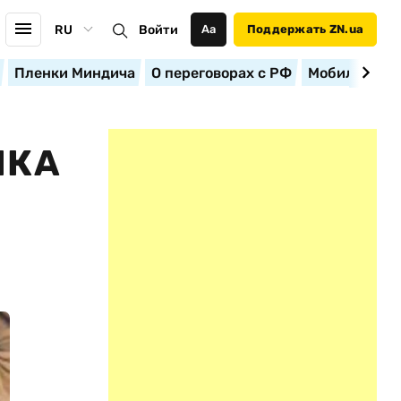
RU
Войти
Аа
Поддержать ZN.ua
Пленки Миндича
О переговорах с РФ
Мобилизация
НКА