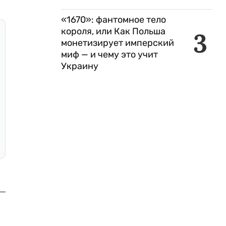
«1670»: фантомное тело
короля, или Как Польша
3
монетизирует имперский
миф — и чему это учит
Украину