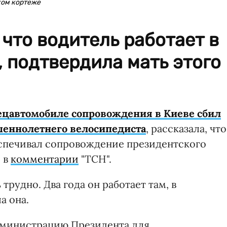
ком кортеже
что водитель работает в
 подтвердила мать этого
ецавтомобиле сопровождения в Киеве сбил
шеннолетнего велосипедиста
, рассказала, что
еспечивал сопровождение президентского
 в
комментарии
"ТСН".
 трудно. Два года он работает там, в
а она.
дминистрацию Президента для