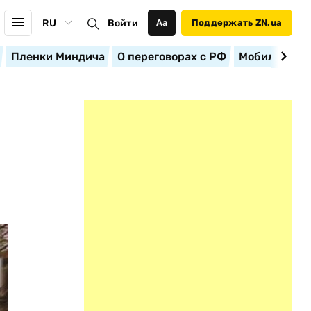
RU
Войти
Аа
Поддержать ZN.ua
Пленки Миндича
О переговорах с РФ
Мобилизация