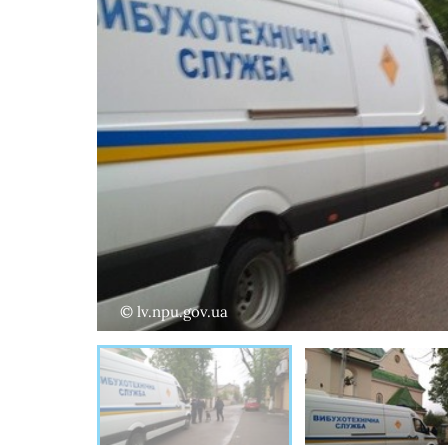
© lv.npu.gov.ua