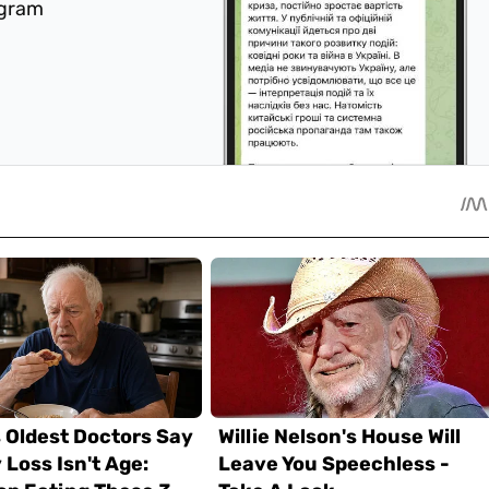
egram