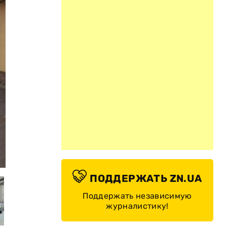
© lv.npu.gov.ua
ПОДДЕРЖАТЬ ZN.UA
Поддержать независимую
журналистику!