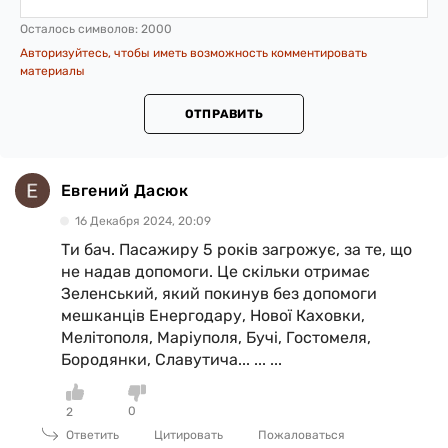
Осталось символов:
2000
Авторизуйтесь, чтобы иметь возможность комментировать
материалы
ОТПРАВИТЬ
Евгений Дасюк
16 Декабря 2024, 20:09
Ти бач. Пасажиру 5 років загрожує, за те, що
не надав допомоги. Це скільки отримає
Зеленський, який покинув без допомоги
мешканців Енергодару, Нової Каховки,
Мелітополя, Маріуполя, Бучі, Гостомеля,
Бородянки, Славутича... ... ...
0
2
Ответить
Цитировать
Пожаловаться