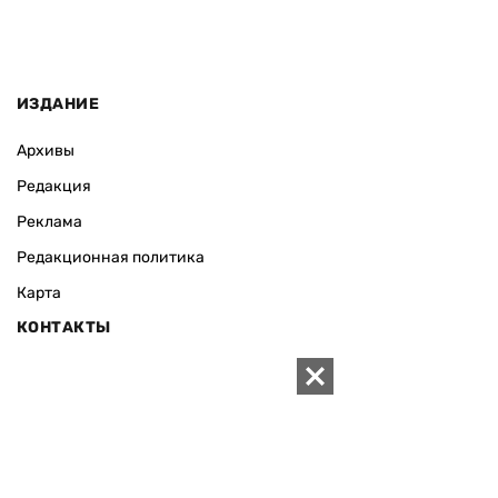
ИЗДАНИЕ
Архивы
Редакция
Реклама
Редакционная политика
Карта
КОНТАКТЫ
01010 Киев, ул. Князей Острожских, 19/1
Телефон редакции:
+380 (44) 280-04-85
Электронная почта редакции:
zn94@ukr.net