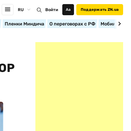
RU
Войти
Аа
Поддержать ZN.ua
Пленки Миндича
О переговорах с РФ
Мобилизация
ОР