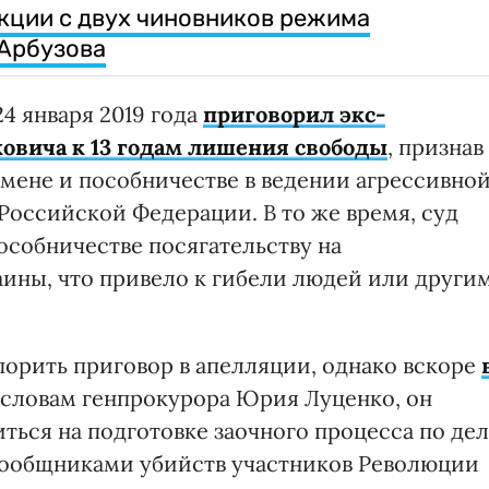
кции с двух чиновников режима
 Арбузова
4 января 2019 года
приговорил экс-
овича к 13 годам лишения свободы
, признав
змене и пособничестве в ведении агрессивно
Российской Федерации. В то же время, суд
особничестве посягательству на
ины, что привело к гибели людей или други
орить приговор в апелляции, однако вскоре
о словам генпрокурора Юрия Луценко, он
ься на подготовке заочного процесса по де
 сообщниками убийств участников Революции