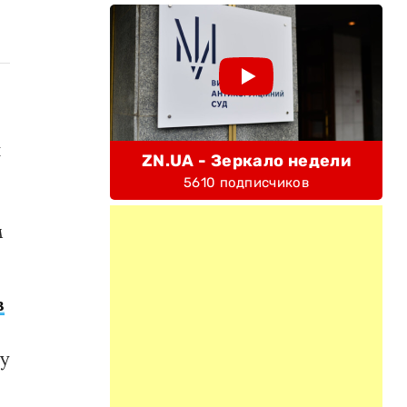
й
ZN.UA - Зеркало недели
5610 подписчиков
м
в
лу