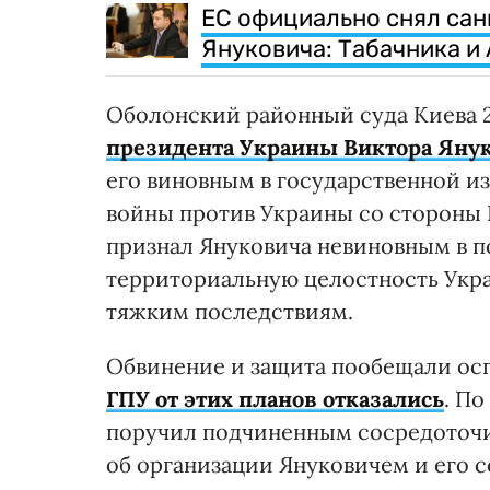
ЕС официально снял сан
Януковича: Табачника и
Оболонский районный суда Киева 2
президента Украины Виктора Янук
его виновным в государственной и
войны против Украины со стороны 
признал Януковича невиновным в п
территориальную целостность Укра
тяжким последствиям.
Обвинение и защита пообещали осп
ГПУ от этих планов отказались
. П
поручил подчиненным сосредоточит
об организации Януковичем и его