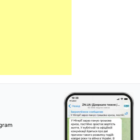
egram