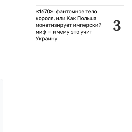
«1670»: фантомное тело
короля, или Как Польша
3
монетизирует имперский
миф — и чему это учит
Украину