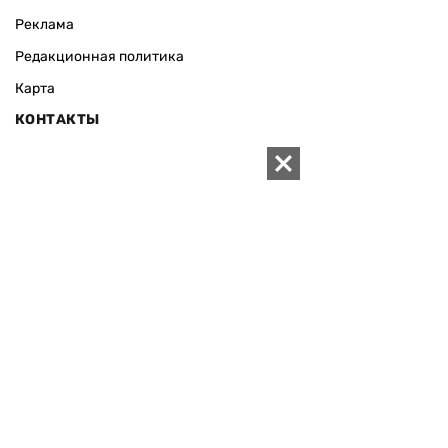
Реклама
Редакционная политика
Карта
КОНТАКТЫ
01010 Киев, ул. Князей Острожских, 19/1
Телефон редакции:
+380 (44) 280-04-85
Электронная почта редакции:
zn94@ukr.net
Электронная почта службы новостей:
editor@zn.ua
СОЦСЕТИ
ПОДДЕРЖАТЬ ZN.UA
Поддержать независимую