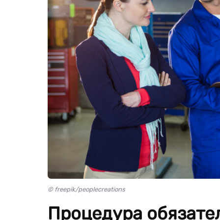
© freepik/peoplecreations
Процедура обязате