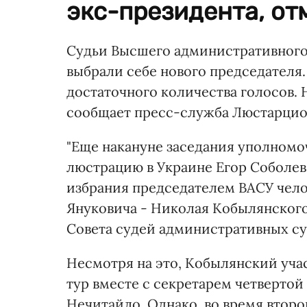
экс-президента, от
Судьи Высшего административного 
выбрали себе нового председателя.
достаточного количества голосов. 
сообщает пресс-служба Люстарцио
"Еще накануне заседания уполном
люстрацию в Украине Егор Соболев
избрания председателем ВАСУ чело
Януковича - Николая Кобылянского
Совета судей административных су
Несмотря на это, Кобылянский уча
тур вместе с секретарем четверто
Нечитайло. Однако, во время второ