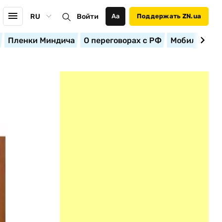
RU
Войти
Аа
Поддержать ZN.ua
Пленки Миндича
О переговорах с РФ
Мобилизация