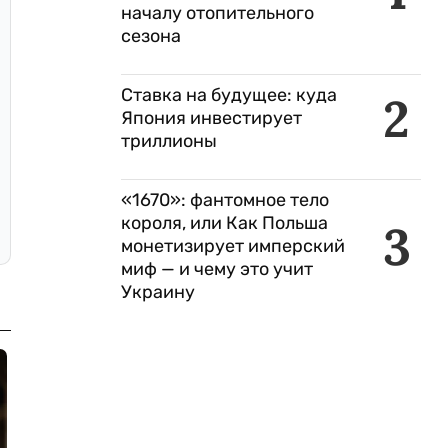
началу отопительного
сезона
Ставка на будущее: куда
2
Япония инвестирует
триллионы
«1670»: фантомное тело
короля, или Как Польша
3
монетизирует имперский
миф — и чему это учит
Украину