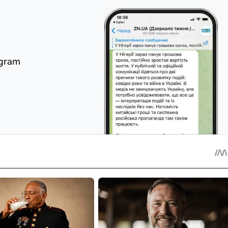
egram