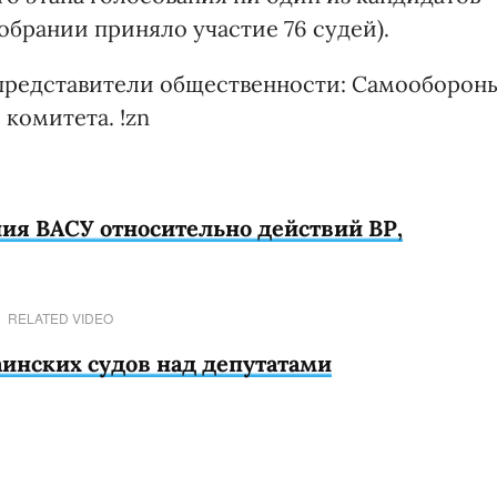
обрании приняло участие 76 судей).
 представители общественности: Самооборон
комитета. !zn
ия ВАСУ относительно действий ВР,
RELATED VIDEO
аинских судов над депутатами