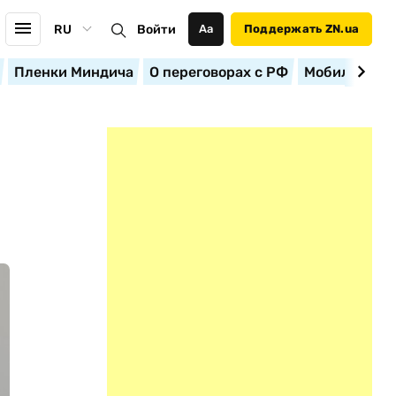
RU
Войти
Аа
Поддержать ZN.ua
Пленки Миндича
О переговорах с РФ
Мобилизация