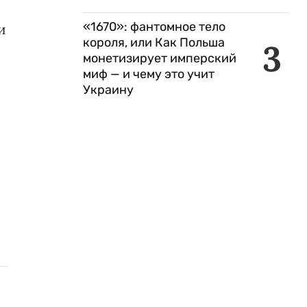
«1670»: фантомное тело
и
короля, или Как Польша
3
монетизирует имперский
миф — и чему это учит
Украину