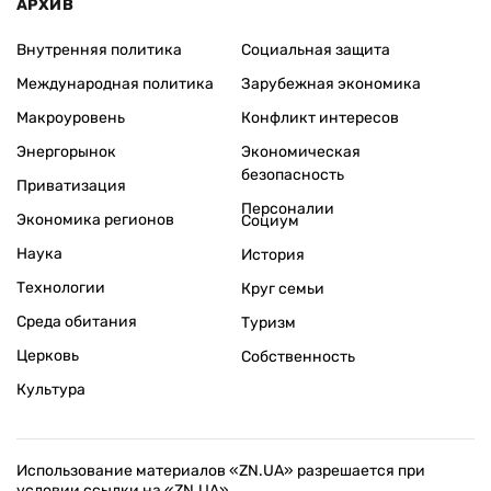
АРХИВ
Внутренняя политика
Социальная защита
Международная политика
Зарубежная экономика
Макроуровень
Конфликт интересов
Энергорынок
Экономическая
безопасность
Приватизация
Персоналии
Экономика регионов
Социум
Наука
История
Технологии
Круг семьи
Среда обитания
Туризм
Церковь
Собственность
Культура
Использование материалов «ZN.UA» разрешается при
условии ссылки на «ZN.UA».