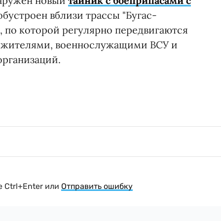
наружен новый
тайник с боеприпасами с
 обустроен вблизи трассы "Бугас-
, по которой регулярно передвигаются
 жителями, военнослужащими ВСУ и
рганизаций.
 Ctrl+Enter или
Отправить ошибку