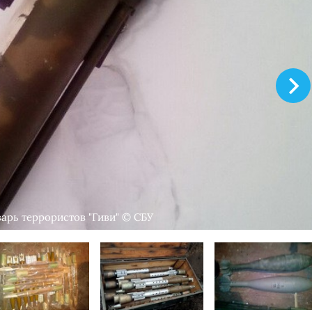
варь террористов "Гиви" © СБУ