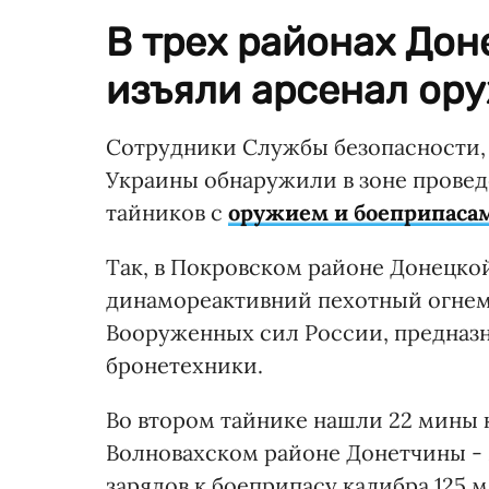
В трех районах До
изъяли арсенал ору
Сотрудники Службы безопасности,
Украины обнаружили в зоне прове
тайников с
оружием и боеприпаса
Так, в Покровском районе Донецкой
динамореактивний пехотный огнем
Вооруженных сил России, предназ
бронетехники.
Во втором тайнике нашли 22 мины ка
Волновахском районе Донетчины - 
зарядов к боеприпасу калибра 125 