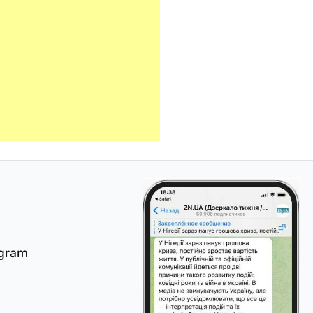
egram