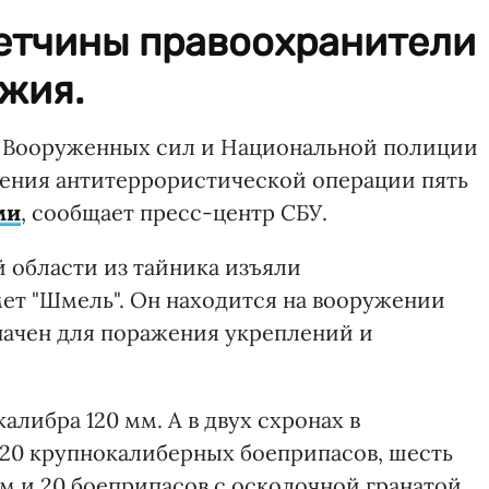
нетчины правоохранители
жия.
 Вооруженных сил и Национальной полиции
дения антитеррористической операции пять
ми
, сообщает пресс-центр СБУ.
 области из тайника изъяли
ет "Шмель". Он находится на вооружении
начен для поражения укреплений и
либра 120 мм. А в двух схронах в
20 крупнокалиберных боеприпасов, шесть
мм и 20 боеприпасов с осколочной гранатой