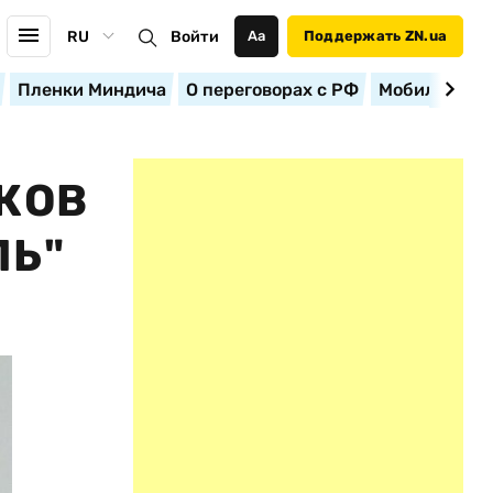
RU
Войти
Аа
Поддержать ZN.ua
Пленки Миндича
О переговорах с РФ
Мобилизация
КОВ
ЛЬ"