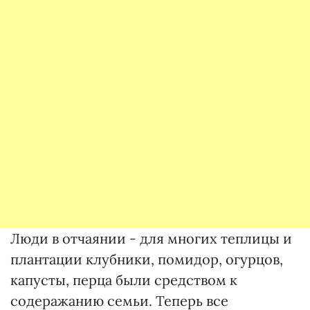
Люди в отчаянии - для многих теплицы и
плантации клубники, помидор, огурцов,
капусты, перца были средством к
содеражанию семьи. Теперь все