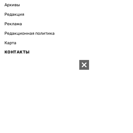
Архивы
Редакция
Реклама
Редакционная политика
Карта
КОНТАКТЫ
01010 Киев, ул. Князей Острожских, 19/1
Телефон редакции:
+380 (44) 280-04-85
Электронная почта редакции:
zn94@ukr.net
Электронная почта службы новостей:
editor@zn.ua
СОЦСЕТИ