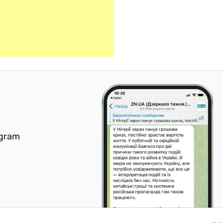
egram