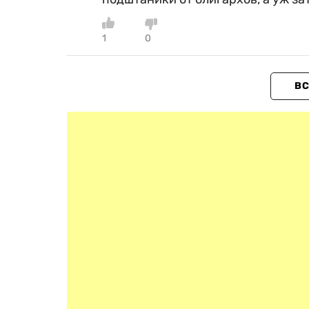
1
0
ВС