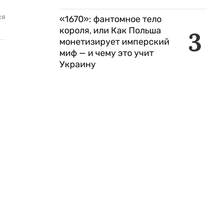
ся
«1670»: фантомное тело
короля, или Как Польша
3
монетизирует имперский
миф — и чему это учит
Украину