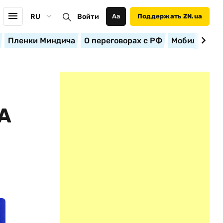
RU
Войти
Аа
Поддержать ZN.ua
Пленки Миндича
О переговорах с РФ
Мобилизация
А