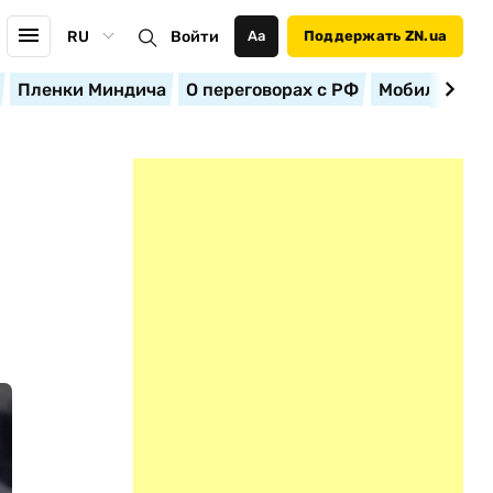
RU
Войти
Аа
Поддержать ZN.ua
Пленки Миндича
О переговорах с РФ
Мобилизация