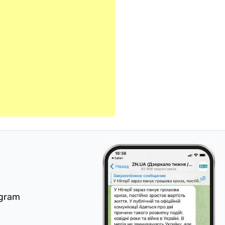
egram