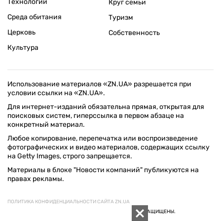
Технологии
Круг семьи
Среда обитания
Туризм
Церковь
Собственность
Культура
Использование материалов «ZN.UA» разрешается при
условии ссылки на «ZN.UA».
Для интернет-изданий обязательна прямая, открытая для
поисковых систем, гиперссылка в первом абзаце на
конкретный материал.
Любое копирование, перепечатка или воспроизведение
фотографических и видео материалов, содержащих ссылку
на Getty Images, строго запрещается.
Материалы в блоке "Новости компаний" публикуются на
правах рекламы.
ПОЛИТИКА КОНФИДЕНЦИАЛЬНОСТИ САЙТА ZN.UA
© 1994–2026 «ЗЕРКАЛО НЕДЕЛИ. УКРАИНА». ВСЕ ПРАВА ЗАЩИЩЕНЫ.