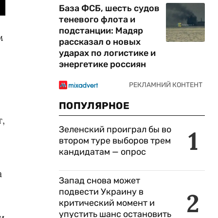
База ФСБ, шесть судов
теневого флота и
подстанции: Мадяр
м
рассказал о новых
ударах по логистике и
энергетике россиян
ПОПУЛЯРНОЕ
,
Зеленский проиграл бы во
1
втором туре выборов трем
кандидатам — опрос
а
Запад снова может
подвести Украину в
2
критический момент и
упустить шанс остановить
и