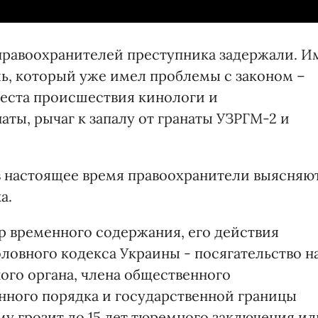
правоохранителей преступника задержали. И
ь, который уже имел проблемы с законом –
места происшествия кинологи и
аты, рычаг к запалу от гранаты УЗРГМ-2 и
 в настоящее время правоохранители выясняют
а.
р временного содержания, его действия
ловного кодекса Украины - посягательство н
ого органа, члена общественного
нного порядка и государственной границы
 грозит до 15 лет тюремного заключения ил