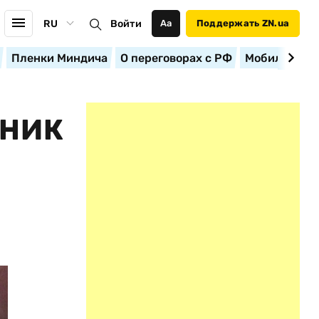
RU
Войти
Аа
Поддержать ZN.ua
Пленки Миндича
О переговорах с РФ
Мобилизация
ННИК