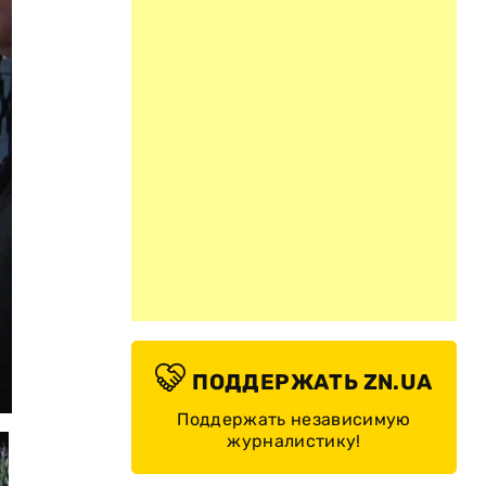
ПОДДЕРЖАТЬ ZN.UA
© Нацполіція України
Поддержать независимую
журналистику!