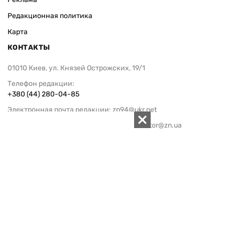
Редакционная политика
Карта
КОНТАКТЫ
01010 Киев, ул. Князей Острожских, 19/1
Телефон редакции:
+380 (44) 280-04-85
Электронная почта редакции:
zn94@ukr.net
Электронная почта службы новостей:
editor@zn.ua
СОЦСЕТИ
ПОДДЕРЖАТЬ ZN.UA
Поддержать независимую
журналистику!