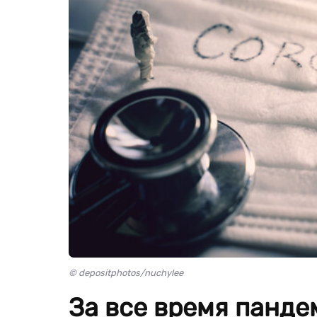
© depositphotos/nuchylee
За все время панде