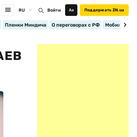
RU
Войти
Аа
Поддержать ZN.ua
Пленки Миндича
О переговорах с РФ
Мобилизация
АЕВ