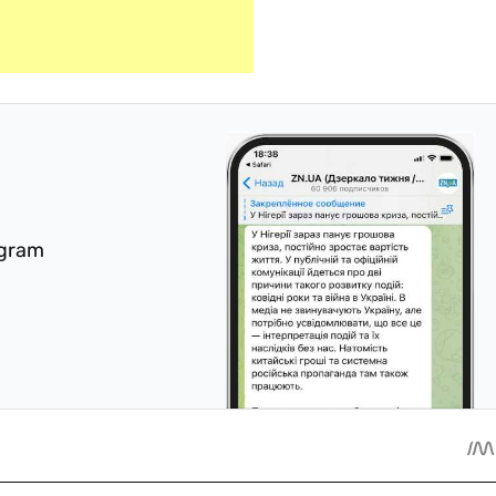
egram