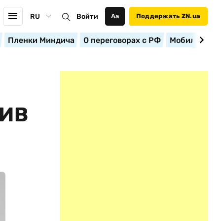
RU
Войти
Аа
Поддержать ZN.ua
Пленки Миндича
О переговорах с РФ
Мобилизация
ТИВ