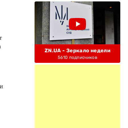
т
а
ZN.UA - Зеркало недели
5610 подписчиков
ли