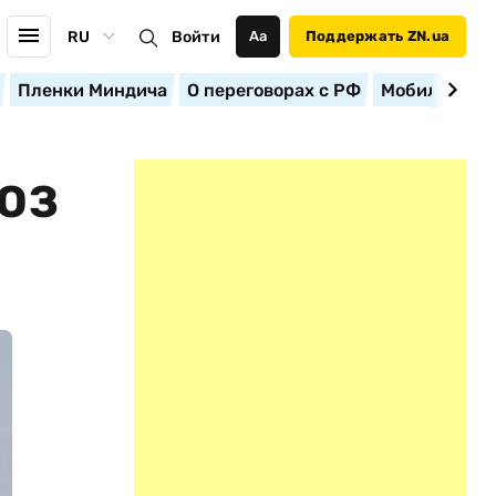
RU
Войти
Аа
Поддержать ZN.ua
Пленки Миндича
О переговорах с РФ
Мобилизация
ОЗ