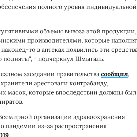
обеспечения полного уровня индивидуальной
кулятивными объемы вывоза этой продукции,
аинскими производителями, которые наполня
наконец-то в аптеках появились эти средств
о подняты", - подчеркнул Шмыгаль.
выездном заседании правительства
сообщил
,
охранители арестовали контрабанду,
их масок, которые впоследствии должны бы
миратов.
Всемирной организации здравоохранения
 о пандемии из-за распространения
019
.