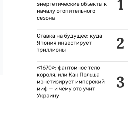
1
энергетические объекты к
началу отопительного
сезона
Ставка на будущее: куда
2
Япония инвестирует
триллионы
«1670»: фантомное тело
короля, или Как Польша
3
монетизирует имперский
миф — и чему это учит
Украину