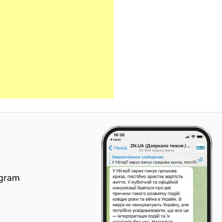
egram