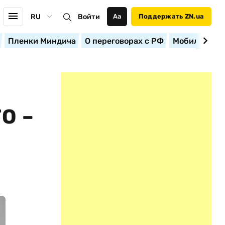
RU
Войти
Аа
Поддержать ZN.ua
Пленки Миндича
О переговорах с РФ
Мобилизация
О –