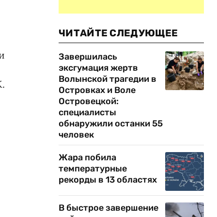
ЧИТАЙТЕ СЛЕДУЮЩЕЕ
и
Завершилась
эксгумация жертв
Волынской трагедии в
.
Островках и Воле
Островецкой:
специалисты
обнаружили останки 55
человек
.
Жара побила
температурные
рекорды в 13 областях
В быстрое завершение