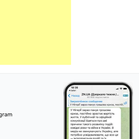
egram