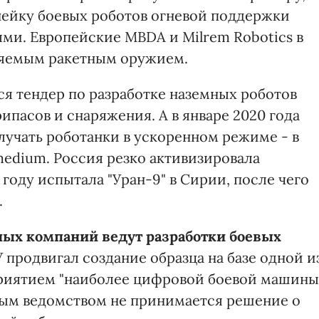
инейку боевых роботов огневой поддержки
и. Европейские MBDA и Milrem Robotics в
вляемым ракетным оружием.
ся тендер по разработке наземных роботов
пасов и снаряжения. А в январе 2020 года
лучать роботанки в ускоренном режиме - в
medium. Россия резко активизировала
8 году испытала "Уран-9" в Сирии, после чего
.
ных компаний ведут разработки боевых
 продвигал создание образца на базе одной и
риятием "наиболее цифровой боевой машины"
ным ведомством не принимается решение о