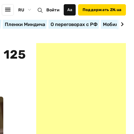
RU
Войти
Аа
Поддержать ZN.ua
Пленки Миндича
О переговорах с РФ
Мобилизация
 125