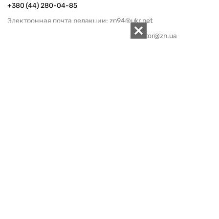
+380 (44) 280-04-85
Электронная почта редакции:
zn94@ukr.net
Электронная почта службы новостей:
editor@zn.ua
СОЦСЕТИ
ПОДДЕРЖАТЬ ZN.UA
Поддержать независимую
журналистику!
ЗЕРКАЛО НЕДЕЛИ
не подводим с 1994-го года
АРХИВ
Внутренняя политика
Социальная защита