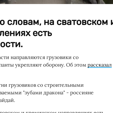
го словам, на сватовском 
лениях есть
ости.
асти направляются грузовики со
панты укрепляют оборону. Об этом
рассказал
отни грузовиков со строительными
ываемыми "зубами дракона" - россияне
айдай.
сватовском и креминском направлениях есть