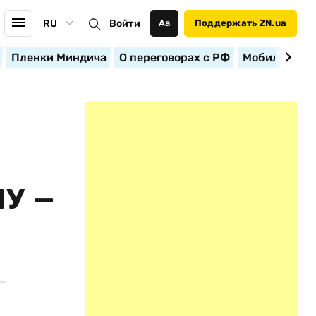
RU
Войти
Аа
Поддержать ZN.ua
Пленки Миндича
О переговорах с РФ
Мобилизация
У —