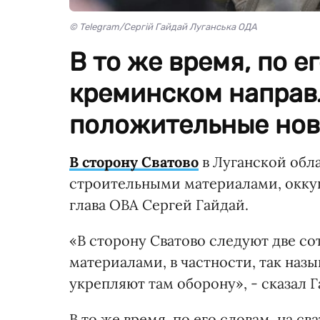
© Telegram/Сергій Гайдай Луганська ОДА
В то же время, по е
креминском направ
положительные нов
В сторону Сватово
в Луганской обл
строительными материалами, окку
глава ОВА Сергей Гайдай.
«В сторону Сватово следуют две с
материалами, в частности, так наз
укрепляют там оборону», - сказал Г
В то же время, по его словам, на 