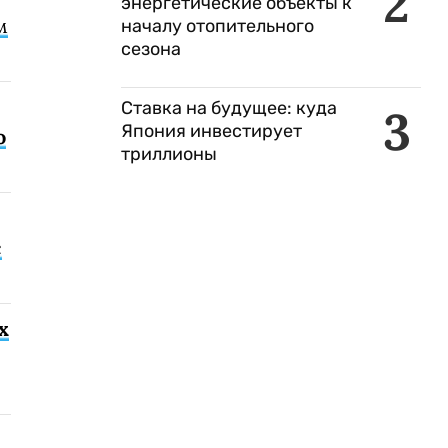
2
энергетические объекты к
м
началу отопительного
сезона
Ставка на будущее: куда
3
Япония инвестирует
о
триллионы
с
х