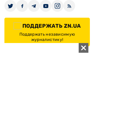
ПОДДЕРЖАТЬ ZN.UA
Поддержать независимую
журналистику!
ЗЕРКАЛО НЕДЕЛИ
не подводим с 1994-го года
АРХИВ
Внутренняя политика
Социальная защита
Международная политика
Зарубежная экономика
Макроуровень
Конфликт интересов
Энергорынок
Экономическая