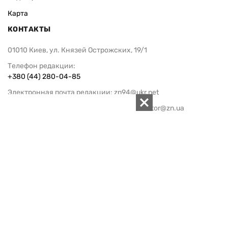
Карта
КОНТАКТЫ
01010 Киев, ул. Князей Острожских, 19/1
Телефон редакции:
+380 (44) 280-04-85
Электронная почта редакции:
zn94@ukr.net
Электронная почта службы новостей:
editor@zn.ua
СОЦСЕТИ
ПОДДЕРЖАТЬ ZN.UA
Поддержать независимую
журналистику!