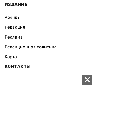
ИЗДАНИЕ
Архивы
Редакция
Реклама
Редакционная политика
Карта
КОНТАКТЫ
01010 Киев, ул. Князей Острожских, 19/1
Телефон редакции:
+380 (44) 280-04-85
Электронная почта редакции:
zn94@ukr.net
Электронная почта службы новостей:
editor@zn.ua
СОЦСЕТИ