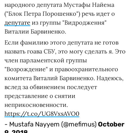
народного депутата Мустафы Найема
("Блок Петра Порошенко") речь идет о
депутате
из группы "Видродження"
Виталии Барвиненко.
Если фамилию этого депутата не готов
назвать гоава СБУ, это могу сделать я. Это
член парламентской группы
"Возрождение" и правоохранительного
комитета Виталий Барвиненко. Надеюсь,
вслед за обвинением последует
представление о снятии
неприкосновенности.
https://t.co/UG8VxsAVO0
- Mustafa Nayyem (@mefimus)
October
9, 2018