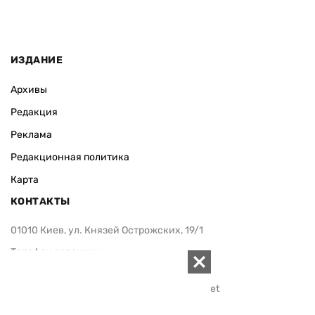
ИЗДАНИЕ
Архивы
Редакция
Реклама
Редакционная политика
Карта
КОНТАКТЫ
01010 Киев, ул. Князей Острожских, 19/1
Телефон редакции:
+380 (44) 280-04-85
Электронная почта редакции:
zn94@ukr.net
Электронная почта службы новостей:
editor@zn.ua