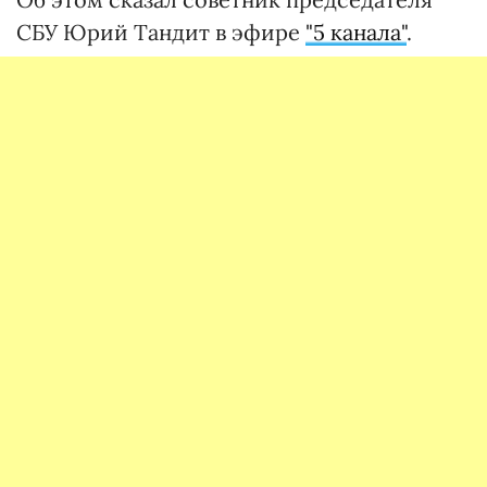
СБУ Юрий Тандит в эфире
"5 канала"
.