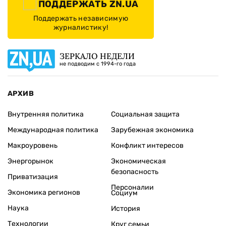
ПОДДЕРЖАТЬ ZN.UA
Поддержать независимую
журналистику!
ЗЕРКАЛО НЕДЕЛИ
не подводим с 1994-го года
АРХИВ
Внутренняя политика
Социальная защита
Международная политика
Зарубежная экономика
Макроуровень
Конфликт интересов
Энергорынок
Экономическая
безопасность
Приватизация
Персоналии
Экономика регионов
Социум
Наука
История
Технологии
Круг семьи