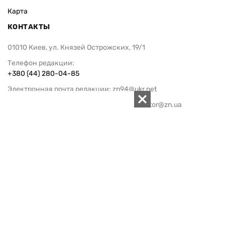
Карта
КОНТАКТЫ
01010 Киев, ул. Князей Острожских, 19/1
Телефон редакции:
+380 (44) 280-04-85
Электронная почта редакции:
zn94@ukr.net
Электронная почта службы новостей:
editor@zn.ua
СОЦСЕТИ
ПОДДЕРЖАТЬ ZN.UA
Поддержать независимую
журналистику!