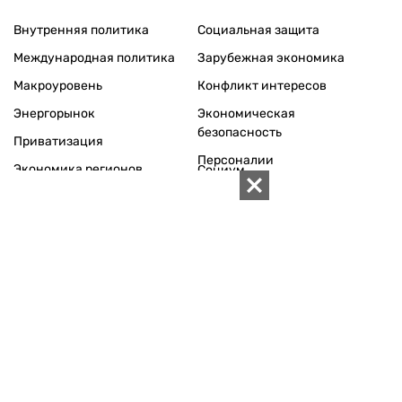
Внутренняя политика
Социальная защита
Международная политика
Зарубежная экономика
Макроуровень
Конфликт интересов
Энергорынок
Экономическая
безопасность
Приватизация
Персоналии
Экономика регионов
Социум
Наука
История
Технологии
Круг семьи
Среда обитания
Туризм
Церковь
Собственность
Культура
Использование материалов «ZN.UA» разрешается при
условии ссылки на «ZN.UA».