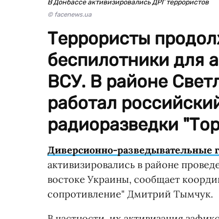
В Донбассе активизировались ДРГ террористов
© facenews.ua
Террористы продол
беспилотники для 
ВСУ. В районе Свет
работал российски
радиоразведки "Тор
Диверсионно-разведывательные 
активизировались в районе провед
востоке Украины, сообщает коорд
сопротивление" Дмитрий Тымчук.
В частности, их активизация зафик