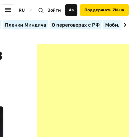
RU
Войти
Аа
Поддержать ZN.ua
Пленки Миндича
О переговорах с РФ
Мобилизация
В