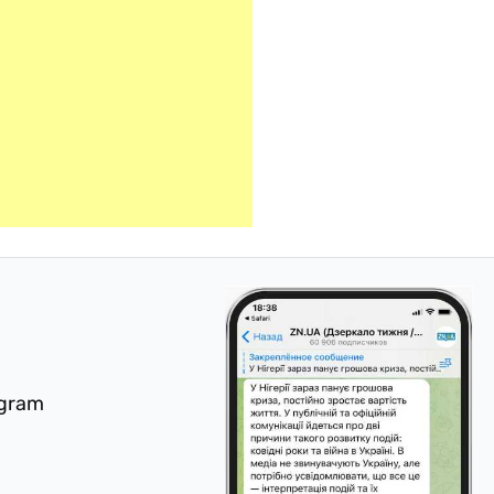
egram