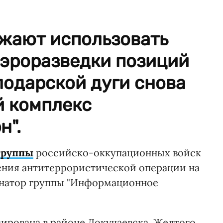
жают использовать
аэроразведки позиций
лодарской дуги снова
й комплекс
н".
группы
российско-оккупационных войск
ения антитеррористической операции на
инатор группы "Информационное
сирована в районе Докучаевска, Желтого,