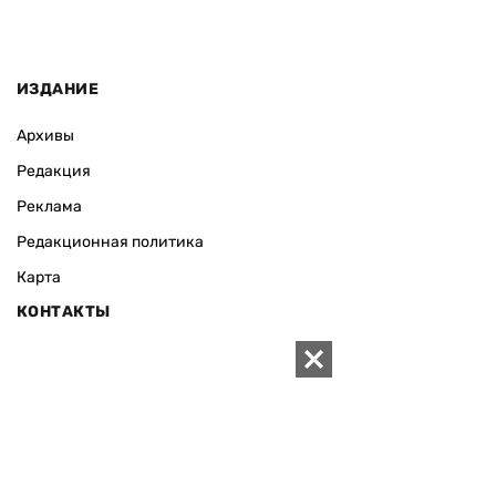
ИЗДАНИЕ
Архивы
Редакция
Реклама
Редакционная политика
Карта
КОНТАКТЫ
01010 Киев, ул. Князей Острожских, 19/1
Телефон редакции:
+380 (44) 280-04-85
Электронная почта редакции:
zn94@ukr.net
Электронная почта службы новостей:
editor@zn.ua