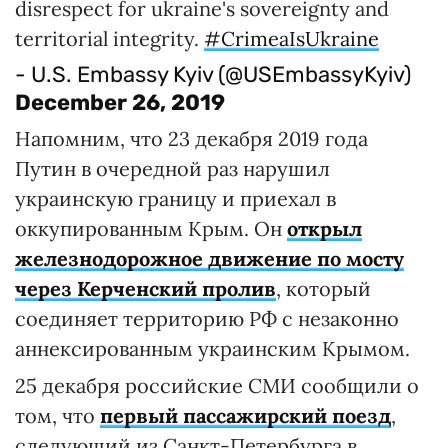
disrespect for ukraine's sovereignty and
territorial integrity.
#CrimeaIsUkraine
- U.S. Embassy Kyiv (@USEmbassyKyiv)
December 26, 2019
Напомним, что 23 декабря 2019 года
Путин в очередной раз нарушил
украинскую границу и приехал в
оккупированным Крым. Он
открыл
железнодорожное движение по мосту
через Керченский пролив
, который
соединяет территорию РФ с незаконно
аннексированным украинским Крымом.
25 декабря российские СМИ сообщили о
том, что
первый пассажирский поезд
,
следующий из Санкт-Петербурга в