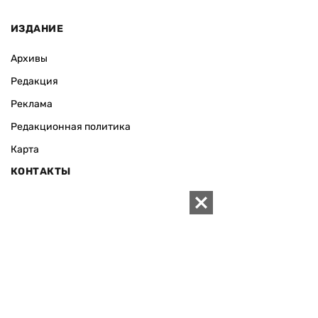
ИЗДАНИЕ
Архивы
Редакция
Реклама
Редакционная политика
Карта
КОНТАКТЫ
01010 Киев, ул. Князей Острожских, 19/1
Телефон редакции:
+380 (44) 280-04-85
Электронная почта редакции:
zn94@ukr.net
Электронная почта службы новостей:
editor@zn.ua
СОЦСЕТИ