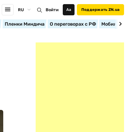
RU
Войти
Аа
Поддержать ZN.ua
Пленки Миндича
О переговорах с РФ
Мобилизация