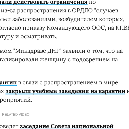
чали действовать ограничения
по
из-за распространения в ОРДЛО "случаев
ыми заболеваниями, возбудителем которых,
 Согласно приказу Командующего ООС, на КПВ
туру и осматривать.
емом "Минздраве ДНР" заявили о том, что на
тализировали женщину с подозрением на
рантин
в связи с распространением в мире
ах
закрыли учебные заведения на карантин
роприятий.
RELATED VIDEO
роведет
заседание Совета национальной