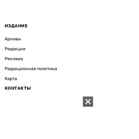
ИЗДАНИЕ
Архивы
Редакция
Реклама
Редакционная политика
Карта
КОНТАКТЫ
01010 Киев, ул. Князей Острожских, 19/1
Телефон редакции:
+380 (44) 280-04-85
Электронная почта редакции:
zn94@ukr.net
Электронная почта службы новостей:
editor@zn.ua